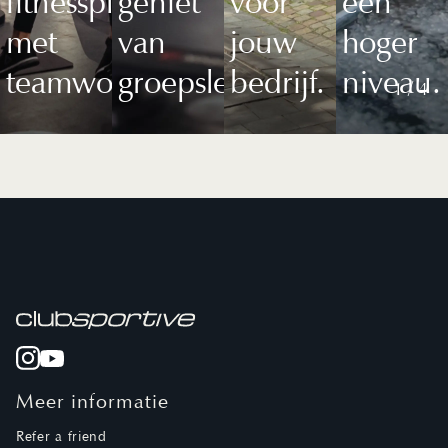
fitnessplezier
geniet
voor
een
met
van
jouw
hoger
teamworkouts.
groepslessen.
bedrijf.
niveau.
1
/
4
Meer informatie
Refer a friend