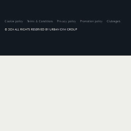
Cookie policy
Terms & Conditions
Privacy policy
Promotion policy
Clubregels
© 2024 ALL RIGHTS RESERVED BY URBAN GYM GROUP